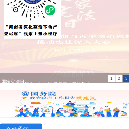
国家宪法日
1
2
3
习近平出席全球妇女峰会开幕式并发表主旨讲话
从政府工作报告一组数据 看我国发展的蓬勃活力
上合组织天津峰会|习近平主持上海合作组织成员国元首理事会第二十五次会议并发表重要讲话
中国经济信心说丨读懂“十五五”主要指标的深意