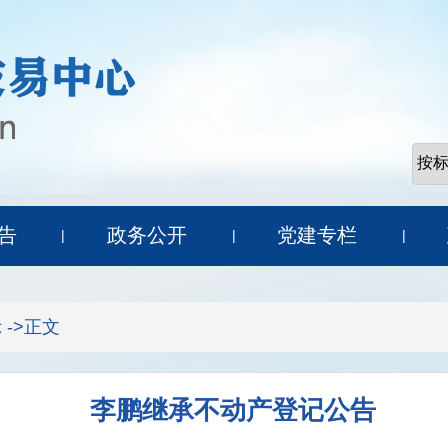
告
政务公开
党建专栏
|
|
|
示
->正文
李鹏继承不动产登记公告