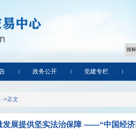
告
政务公开
党建专栏
|
|
|
态
->正文
发展提供坚实法治保障 ——“中国经济